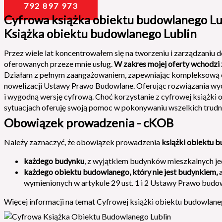
792 897 973
Cyfrowa książka obiektu budowlanego Lu
Książka obiektu budowlanego Lublin
Przez wiele lat koncentrowałem się na tworzeniu i zarządzani
oferowanych przeze mnie usług.
W zakres mojej oferty wchodzi
Działam z pełnym zaangażowaniem, zapewniając kompleksową ob
nowelizacji Ustawy Prawo Budowlane. Oferując rozwiązania wy
i wygodną wersję cyfrową. Choć korzystanie z cyfrowej książki
sytuacjach oferuję swoją pomoc w pokonywaniu wszelkich trudn
Obowiązek prowadzenia - cKOB
Należy zaznaczyć, że obowiązek prowadzenia
książki obiektu 
każdego budynku
, z wyjątkiem budynków mieszkalnych j
każdego obiektu budowlanego, który nie jest budynkiem,
a
wymienionych w artykule 29 ust. 1 i 2 Ustawy Prawo budow
Więcej informacji na temat Cyfrowej książki obiektu budowlaneg