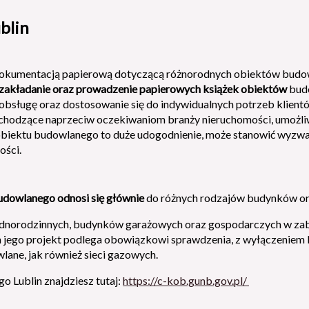
blin
u dokumentacją papierową dotyczącą różnorodnych obiektów budo
 zakładanie oraz prowadzenie papierowych książek obiektów
budo
sługę oraz dostosowanie się do indywidualnych potrzeb klient
chodzące naprzeciw oczekiwaniom branży nieruchomości, umożliw
 obiektu budowlanego to duże udogodnienie, może stanowić wyzwan
ości.
budowlanego odnosi się głównie
do różnych rodzajów budynków ora
ednorodzinnych, budynków garażowych oraz gospodarczych w zab
 jego projekt podlega obowiązkowi sprawdzenia, z wyłączenie
lane, jak również sieci gazowych.
o Lublin znajdziesz tutaj:
https://c-kob.gunb.gov.pl/